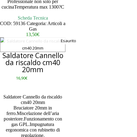
Professionale non solo per
cucinaTemperatura max 1300?C
– – – – – – – – – –
Scheda Tecnica
COD:
59136
Categoria:
Articoli a
Gas
13,50
€
Esaurito
Saldatore Cannello
da riscaldo cm40
20mm
16,90
€
Saldatore Cannello da riscaldo
cm40 20mm
Bruciatore 20mm in
ferro.Miscelazione dell’aria
posteriore.Funzionamento con
gas GPL.Impugnatura
ergonomica con rubinetto di
regolazione.