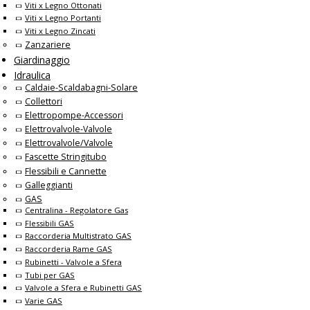
Viti x Legno Ottonati
Viti x Legno Portanti
Viti x Legno Zincati
Zanzariere
Giardinaggio
Idraulica
Caldaie-Scaldabagni-Solare
Collettori
Elettropompe-Accessori
Elettrovalvole-Valvole
Elettrovalvole/Valvole
Fascette Stringitubo
Flessibili e Cannette
Galleggianti
GAS
Centralina - Regolatore Gas
Flessibili GAS
Raccorderia Multistrato GAS
Raccorderia Rame GAS
Rubinetti - Valvole a Sfera
Tubi per GAS
Valvole a Sfera e Rubinetti GAS
Varie GAS