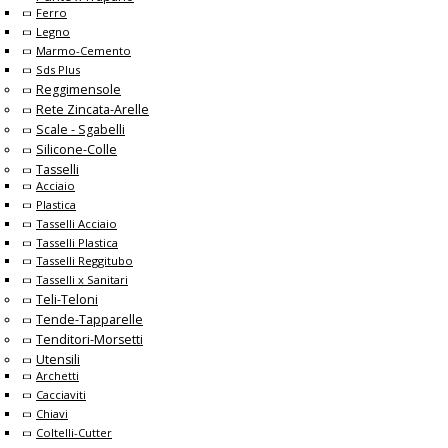
Ferro
Legno
Marmo-Cemento
Sds Plus
Reggimensole
Rete Zincata-Arelle
Scale - Sgabelli
Silicone-Colle
Tasselli
Acciaio
Plastica
Tasselli Acciaio
Tasselli Plastica
Tasselli Reggitubo
Tasselli x Sanitari
Teli-Teloni
Tende-Tapparelle
Tenditori-Morsetti
Utensili
Archetti
Cacciaviti
Chiavi
Coltelli-Cutter