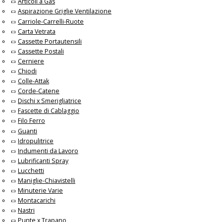
Articoli a Gas
Aspirazione Griglie Ventilazione
Carriole-Carrelli-Ruote
Carta Vetrata
Cassette Portautensili
Cassette Postali
Cerniere
Chiodi
Colle-Attak
Corde-Catene
Dischi x Smerigliatrice
Fascette di Cablaggio
Filo Ferro
Guanti
Idropulitrice
Indumenti da Lavoro
Lubrificanti Spray
Lucchetti
Maniglie-Chiavistelli
Minuterie Varie
Montacarichi
Nastri
Punte x Trapano