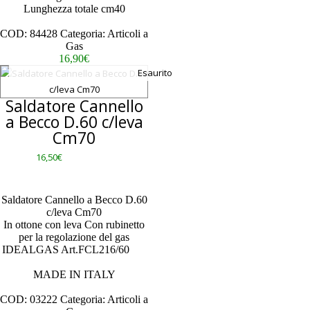
Lunghezza totale cm40
Scheda Tecnica
COD:
84428
Categoria:
Articoli a
Gas
16,90
€
Esaurito
Saldatore Cannello
a Becco D.60 c/leva
Cm70
16,50
€
Saldatore Cannello a Becco D.60
c/leva Cm70
In ottone con leva Con rubinetto
per la regolazione del gas
IDEALGAS Art.FCL216/60
– –
– – – – – –
MADE IN ITALY
Scheda Tecnica
COD:
03222
Categoria:
Articoli a