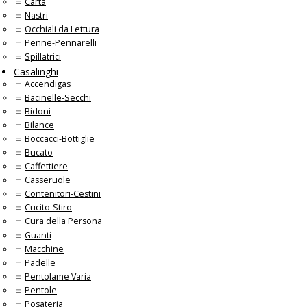
Carta
Nastri
Occhiali da Lettura
Penne-Pennarelli
Spillatrici
Casalinghi
Accendigas
Bacinelle-Secchi
Bidoni
Bilance
Boccacci-Bottiglie
Bucato
Caffettiere
Casseruole
Contenitori-Cestini
Cucito-Stiro
Cura della Persona
Guanti
Macchine
Padelle
Pentolame Varia
Pentole
Posateria