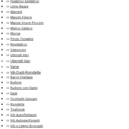
Fissatrici-Spillatrici
Lime-Raspe
Martelli
Maschi-Filiere
Mazze-Scure-Picconi
Metro-Calibro
Morse
Pinze-Tenaglie
Rivettatrici
Segoncini
Utensili Vari
Utensili Vari
Varie
Viti-Dadi-Rondelle
Barre Filettate
Bulloni
Bulloni con Dado
Dadi
Occhielli-Cancani
Rondelle
Tirafondi
Viti Autofilettanti
Viti Autoperforanti
Viti x Legno Bronzati