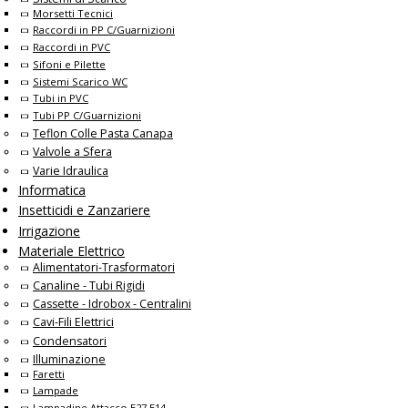
Morsetti Tecnici
Raccordi in PP C/Guarnizioni
Raccordi in PVC
Sifoni e Pilette
Sistemi Scarico WC
Tubi in PVC
Tubi PP C/Guarnizioni
Teflon Colle Pasta Canapa
Valvole a Sfera
Varie Idraulica
Informatica
Insetticidi e Zanzariere
Irrigazione
Materiale Elettrico
Alimentatori-Trasformatori
Canaline - Tubi Rigidi
Cassette - Idrobox - Centralini
Cavi-Fili Elettrici
Condensatori
Illuminazione
Faretti
Lampade
Lampadine Attacco E27 E14