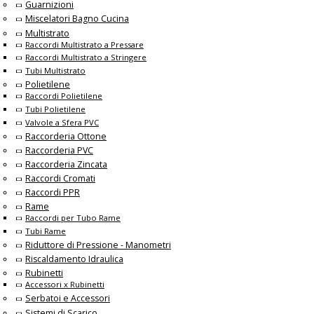
Guarnizioni
Miscelatori Bagno Cucina
Multistrato
Raccordi Multistrato a Pressare
Raccordi Multistrato a Stringere
Tubi Multistrato
Polietilene
Raccordi Polietilene
Tubi Polietilene
Valvole a Sfera PVC
Raccorderia Ottone
Raccorderia PVC
Raccorderia Zincata
Raccordi Cromati
Raccordi PPR
Rame
Raccordi per Tubo Rame
Tubi Rame
Riduttore di Pressione - Manometri
Riscaldamento Idraulica
Rubinetti
Accessori x Rubinetti
Serbatoi e Accessori
Sistemi di Scarico