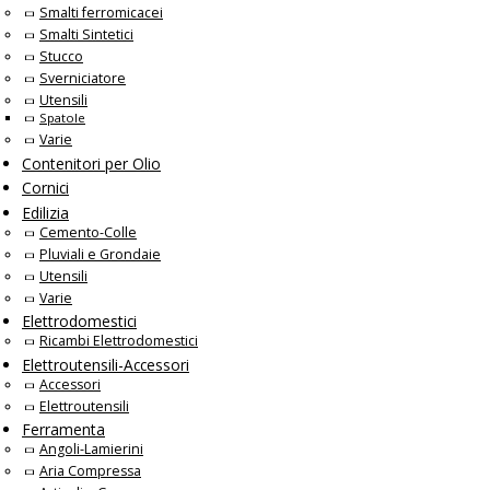
Smalti ferromicacei
Smalti Sintetici
Stucco
Sverniciatore
Utensili
Spatole
Varie
Contenitori per Olio
Cornici
Edilizia
Cemento-Colle
Pluviali e Grondaie
Utensili
Varie
Elettrodomestici
Ricambi Elettrodomestici
Elettroutensili-Accessori
Accessori
Elettroutensili
Ferramenta
Angoli-Lamierini
Aria Compressa