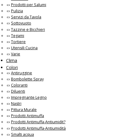
Prodotti per Salumi
Pulizia
Servizi da Tavola
Sottovuoto
Tazzine e Bicchieri
Tegami
Tortiere
Utensili Cucina
Varie
Clima
Colori
Antiruggine
Bombolette Spray
Coloranti
Diluenti
Impregnante Legno
Nastri
Pittura Murale
Prodotti Antimuffa
Prodotti Antimuffa-Antiumidit?
Prodotti Antimuffa-Antiumidità
Smalti acqua