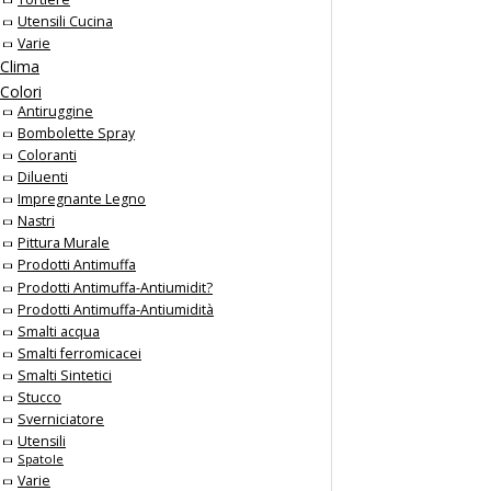
Utensili Cucina
Varie
Clima
Colori
Antiruggine
Bombolette Spray
Coloranti
Diluenti
Impregnante Legno
Nastri
Pittura Murale
Prodotti Antimuffa
Prodotti Antimuffa-Antiumidit?
Prodotti Antimuffa-Antiumidità
Smalti acqua
Smalti ferromicacei
Smalti Sintetici
Stucco
Sverniciatore
Utensili
Spatole
Varie