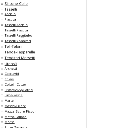
Silicone-Colle
Tasselli
Acciaio
Plastica
Tasselli Acciaio
Tasselli Plastica
Tasselli Reggitubo
Tasselli x Sanitari
Teli-Teloni
Tende-Tapparelle
Tenditori-Morsetti
Utensili
Archetti
Cacciaviti
Chiavi
Coltelli-Cutter
Fissatrici-Spillatrici
Lime-Raspe
Martelli
Maschi-Filiere
Mazze-Scure-Picconi
Metro-Calibro
Morse
Pinze-Tenaglie