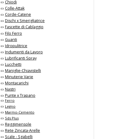
Chiodi
Colle-Attak
Corde-Catene
Dischi x Smerigliatrice
Fascette di Cablaggio
Filo Ferro
Guanti
Idropulitrice
Indumenti da Lavoro
Lubrificanti Spray
Lucchetti
Maniglie-Chiavistelli
Minuterie Varie
Montacarichi
Nastri
Punte x Trapano
Ferro
Legno
Marmo-Cemento
Sds Plus
Reggimensole
Rete Zincata-Arelle
Scale - Sgabelli