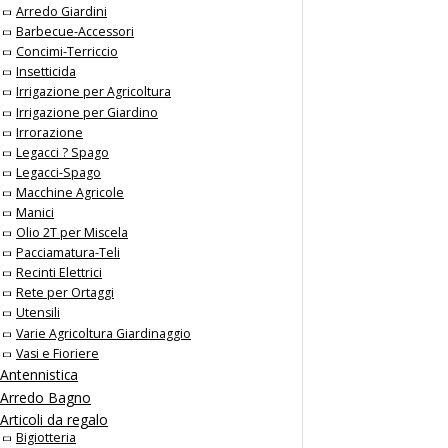
Arredo Giardini
Barbecue-Accessori
Concimi-Terriccio
Insetticida
Irrigazione per Agricoltura
Irrigazione per Giardino
Irrorazione
Legacci ? Spago
Legacci-Spago
Macchine Agricole
Manici
Olio 2T per Miscela
Pacciamatura-Teli
Recinti Elettrici
Rete per Ortaggi
Utensili
Varie Agricoltura Giardinaggio
Vasi e Fioriere
Antennistica
Arredo Bagno
Articoli da regalo
Bigiotteria