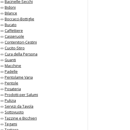
Bacinelle-Secchi
Bidoni
Bilance
Boccacci-Bottiglie
Bucato
Caffettiere
Casseruole
Contenitori-Cestini
Cucito-Stiro
Cura della Persona
Guanti
Macchine
Padelle
Pentolame Varia
Pentole
Posateria
Prodotti per Salumi
Pulizia
Servizi da Tavola
Sottovuoto
Tazzine e Bicchieri
Tegami
Tortiere