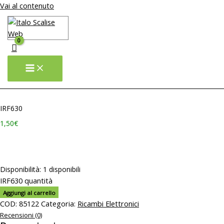
Vai al contenuto
IRF630
1,50
€
– – – – – – – – – – – – – – – – – – – – – – – – – – – – – – – – – – – – –
– – – – – – – – – – – –
Scheda Tecnica
Disponibilità:
1 disponibili
IRF630 quantità
Aggiungi al carrello
COD:
85122
Categoria:
Ricambi Elettronici
Recensioni (0)