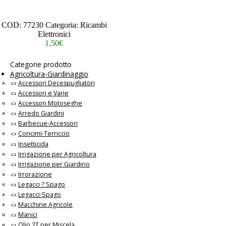
– – – – – – – – – – – – –
Scheda Tecnica
COD:
77230
Categoria:
Ricambi
Elettronici
1,50
€
Categorie prodotto
Agricoltura-Giardinaggio
Accessori Decespugliatori
Accessori e Varie
Accessori Motoseghe
Arredo Giardini
Barbecue-Accessori
Concimi-Terriccio
Insetticida
Irrigazione per Agricoltura
Irrigazione per Giardino
Irrorazione
Legacci ? Spago
Legacci-Spago
Macchine Agricole
Manici
Olio 2T per Miscela