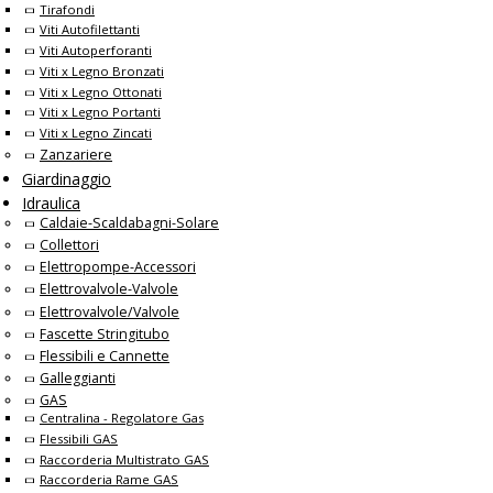
Tirafondi
Viti Autofilettanti
Viti Autoperforanti
Viti x Legno Bronzati
Viti x Legno Ottonati
Viti x Legno Portanti
Viti x Legno Zincati
Zanzariere
Giardinaggio
Idraulica
Caldaie-Scaldabagni-Solare
Collettori
Elettropompe-Accessori
Elettrovalvole-Valvole
Elettrovalvole/Valvole
Fascette Stringitubo
Flessibili e Cannette
Galleggianti
GAS
Centralina - Regolatore Gas
Flessibili GAS
Raccorderia Multistrato GAS
Raccorderia Rame GAS