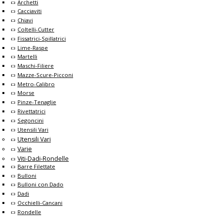
Archetti
Cacciaviti
Chiavi
Coltelli-Cutter
Fissatrici-Spillatrici
Lime-Raspe
Martelli
Maschi-Filiere
Mazze-Scure-Picconi
Metro-Calibro
Morse
Pinze-Tenaglie
Rivettatrici
Segoncini
Utensili Vari
Utensili Vari
Varie
Viti-Dadi-Rondelle
Barre Filettate
Bulloni
Bulloni con Dado
Dadi
Occhielli-Cancani
Rondelle