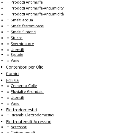
Prodotti Antimuffa
Prodotti Antimuffa-Antiumidit?
Prodotti Antimuffa-Antiumidità
Smalti acqua
Smalti ferromicacei
Smalti Sintetici
Stucco
Sverniciatore
Utensili
Spatole
Varie
Contenitori per Olio
Cornici
Edilizia
Cemento-Colle
Pluviali e Grondaie
Utensili
Varie
Elettrodomestici
Ricambi Elettrodomestici
Elettroutensili-Accessori
Accessori
Elettroutensili