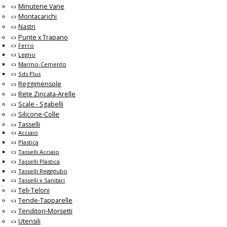
Minuterie Varie
Montacarichi
Nastri
Punte x Trapano
Ferro
Legno
Marmo-Cemento
Sds Plus
Reggimensole
Rete Zincata-Arelle
Scale - Sgabelli
Silicone-Colle
Tasselli
Acciaio
Plastica
Tasselli Acciaio
Tasselli Plastica
Tasselli Reggitubo
Tasselli x Sanitari
Teli-Teloni
Tende-Tapparelle
Tenditori-Morsetti
Utensili