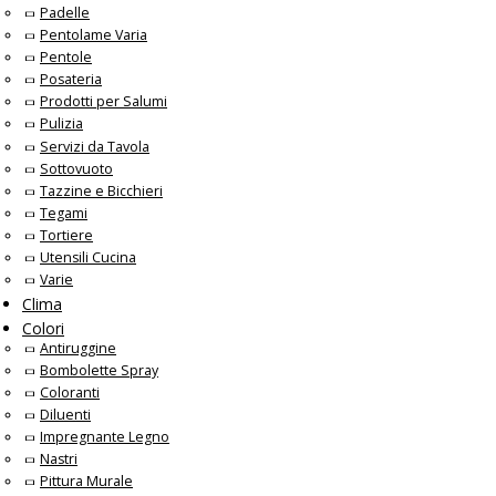
Padelle
Pentolame Varia
Pentole
Posateria
Prodotti per Salumi
Pulizia
Servizi da Tavola
Sottovuoto
Tazzine e Bicchieri
Tegami
Tortiere
Utensili Cucina
Varie
Clima
Colori
Antiruggine
Bombolette Spray
Coloranti
Diluenti
Impregnante Legno
Nastri
Pittura Murale