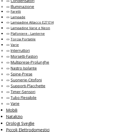
Condensatori
Illuminazione
Faretti
Lampade
Lampadine Attacco E27 E14
Lampadine Varie e Neon
Plafoniere - Lanterne
Torcia Portatile
Varie
Interruttori
Morsetti-Faston
Multiprese-Prolunghe
Nastro Isolante
Spine-Prese
Suonerie-Citofoni
Supporti-Placchette
Timer-Sensori
Tubo Flessibile
Varie
Mobili
Natalizio
Orologi Sveglie
Piccoli Elettrodomestici