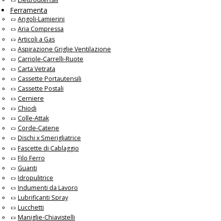
Ferramenta
Angoli-Lamierini
Aria Compressa
Articoli a Gas
Aspirazione Griglie Ventilazione
Carriole-Carrelli-Ruote
Carta Vetrata
Cassette Portautensili
Cassette Postali
Cerniere
Chiodi
Colle-Attak
Corde-Catene
Dischi x Smerigliatrice
Fascette di Cablaggio
Filo Ferro
Guanti
Idropulitrice
Indumenti da Lavoro
Lubrificanti Spray
Lucchetti
Maniglie-Chiavistelli