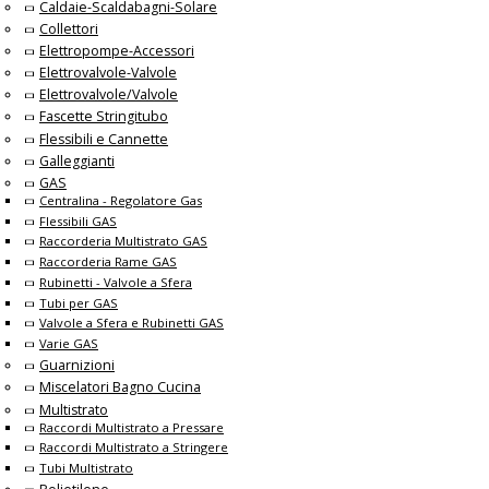
Caldaie-Scaldabagni-Solare
Collettori
Elettropompe-Accessori
Elettrovalvole-Valvole
Elettrovalvole/Valvole
Fascette Stringitubo
Flessibili e Cannette
Galleggianti
GAS
Centralina - Regolatore Gas
Flessibili GAS
Raccorderia Multistrato GAS
Raccorderia Rame GAS
Rubinetti - Valvole a Sfera
Tubi per GAS
Valvole a Sfera e Rubinetti GAS
Varie GAS
Guarnizioni
Miscelatori Bagno Cucina
Multistrato
Raccordi Multistrato a Pressare
Raccordi Multistrato a Stringere
Tubi Multistrato