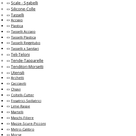
Scale - Sgabelli
Silicone-Colle
Tasselli
Acciaio
Plastica
Tasselli Acciaio
Tasselli Plastica
Tasselli Reggitubo
Tasselli x Sanitari
Teli-Teloni
Tende-Tapparelle
Tenditori-Morsetti
Utensili
Archetti
Cacciaviti
Chiavi
Coltelli-Cutter
Fissatrici-Spillatrici
Lime-Raspe
Martelli
Maschi-Filiere
Mazze-Scure-Picconi
Metro-Calibro
Morse