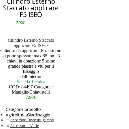
Cilindro Esterno
Staccato applicare
F5 ISEO
7,90
€
Cilindro Esterno Staccato
applicare F5 ISEO
Cilindro da applicare -F5- esterno
su porte spessore max 85 mm. 3
chiavi in dotazione 5 spine
grande piastra e viti per il
fissaggio
dall’interno
Scheda Tecnica
COD:
84497
Categoria:
Maniglie-Chiavistelli
7,90
€
Categorie prodotto
Agricoltura-Giardinaggio
Accessori Decespugliatori
Accessori e Varie