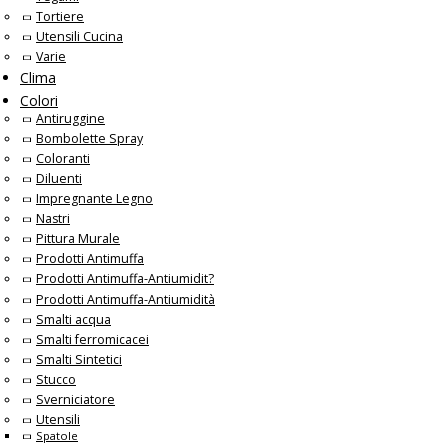
Tortiere
Utensili Cucina
Varie
Clima
Colori
Antiruggine
Bombolette Spray
Coloranti
Diluenti
Impregnante Legno
Nastri
Pittura Murale
Prodotti Antimuffa
Prodotti Antimuffa-Antiumidit?
Prodotti Antimuffa-Antiumidità
Smalti acqua
Smalti ferromicacei
Smalti Sintetici
Stucco
Sverniciatore
Utensili
Spatole