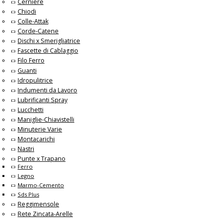
Cerniere
Chiodi
Colle-Attak
Corde-Catene
Dischi x Smerigliatrice
Fascette di Cablaggio
Filo Ferro
Guanti
Idropulitrice
Indumenti da Lavoro
Lubrificanti Spray
Lucchetti
Maniglie-Chiavistelli
Minuterie Varie
Montacarichi
Nastri
Punte x Trapano
Ferro
Legno
Marmo-Cemento
Sds Plus
Reggimensole
Rete Zincata-Arelle