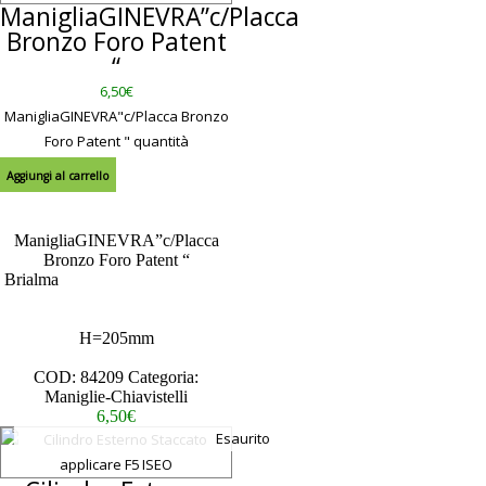
ManigliaGINEVRA”c/Placca
Bronzo Foro Patent
“
6,50
€
ManigliaGINEVRA"c/Placca Bronzo
Foro Patent " quantità
Aggiungi al carrello
ManigliaGINEVRA”c/Placca
Bronzo Foro Patent “
Brialma
– – – – – – – – – – – – –
– – – – – – – – – – – – – – – – – –
– – – – – – – – – – – – – –
H=205mm
Scheda Tecnica
COD:
84209
Categoria:
Maniglie-Chiavistelli
6,50
€
Esaurito