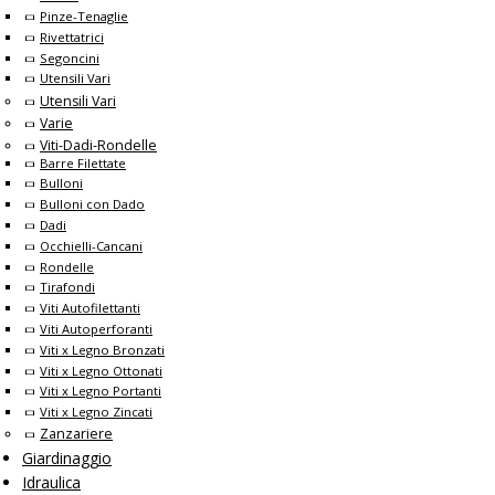
Pinze-Tenaglie
Rivettatrici
Segoncini
Utensili Vari
Utensili Vari
Varie
Viti-Dadi-Rondelle
Barre Filettate
Bulloni
Bulloni con Dado
Dadi
Occhielli-Cancani
Rondelle
Tirafondi
Viti Autofilettanti
Viti Autoperforanti
Viti x Legno Bronzati
Viti x Legno Ottonati
Viti x Legno Portanti
Viti x Legno Zincati
Zanzariere
Giardinaggio
Idraulica