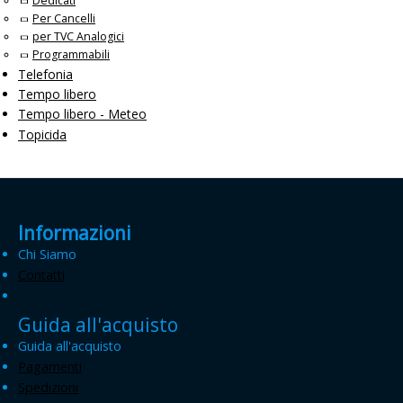
Dedicati
Per Cancelli
per TVC Analogici
Programmabili
Telefonia
Tempo libero
Tempo libero - Meteo
Topicida
Informazioni
Chi Siamo
Contatti
Guida all'acquisto
Guida all'acquisto
Pagamenti
Spedizioni