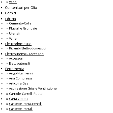
Varie
Contenitori per Olio
Cornici
Edilizia
Cemento-Colle
Pluviali e Grondaie
Utensili
Varie
Elettrodomestici
Ricambi Elettrodomestici
Elettroutensili-Accessori
Accessori
Elettroutensili
Ferramenta
Angoli-Lamierini
Aria Compressa
Articoli a Gas
Aspirazione Griglie Ventilazione
Carriole-Carrelli-Ruote
Carta Vetrata
Cassette Portautensili
Cassette Postali