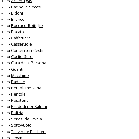
Accendigas
Bacinelle-Secchi
Bidoni
Bilance
Boccacci-Bottiglie
Bucato
Caffettiere
Casseruole
Contenitori-Cestini
Cucito-Stiro
Cura della Persona
Guanti
Macchine
Padelle
Pentolame Varia
Pentole
Posateria
Prodotti per Salumi
Pulizia
Servizi da Tavola
Sottovuoto
Tazzine e Bicchieri
Tegami